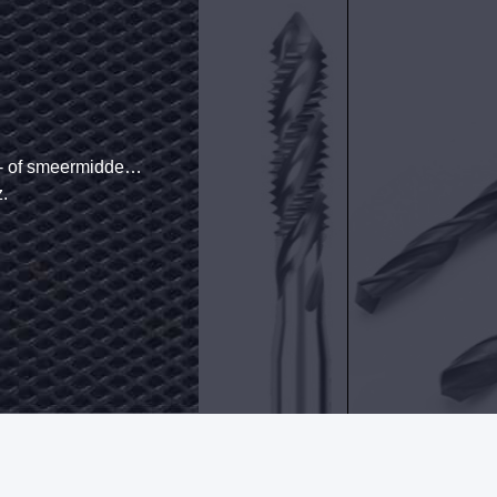
 tincoating
lcoating