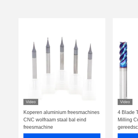
Video
Video
Koperen aluminium freesmachines
4 Blade 
CNC wolfraam staal bal eind
Milling 
freesmachine
gereeds