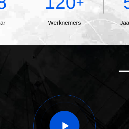
8
120
+
aar
Werknemers
Jaa