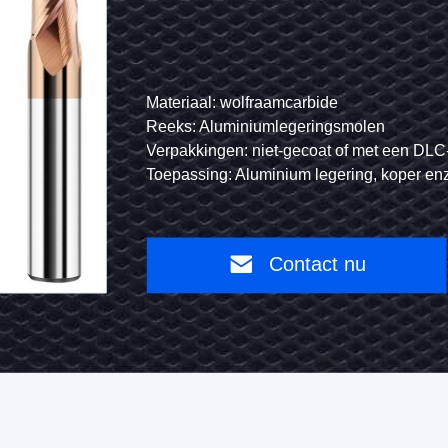
Nanocoating
aluminiumlegering
CNC
freesmachine
Materiaal: wolfraamcarbide
Standaard: Metrische, Britse, Amerikaanse
molen
Reeks: Aluminiumlegeringsmolen
Afwerking van het oppervlak: Met of zonder
f met een DLC- of smeermiddelcoating
Verpakkingen: niet-gecoat of met een DLC- of smeermidde
Type: Snijgereedschap
ing, koper enz.
Toepassing: Aluminium legering, koper enz.
Gebruik: Machines voor het slijpen
Contact nu
Contact
nu