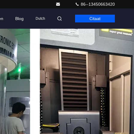
86--13450663420
en
Blog
Citaat
Dutch