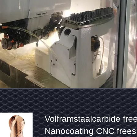
Volframstaalcarbide
Machine Tap Spiral Tap
freesmachine
Coating Thread Cutting