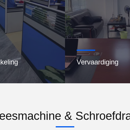
keling
Vervaardiging
reesmachine & Schroefdra