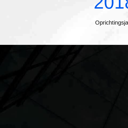
201
Oprichtingsj