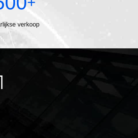
500
+
rlijkse verkoop