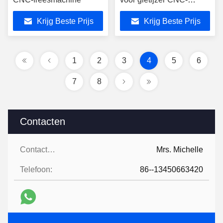
gereedschappen 45-65
Krijg Beste Prijs
Krijg Beste Prijs
HRC
1
2
3
4
5
6
7
8
Contacten
Contacten:
Mrs. Michelle
Telefoon:
86--13450663420