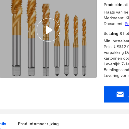
Productdetail
Plaats van he
Merknaam: 
Document:
Pr
Betaling & he
Min. bestelaan
Prijs: US$12.
Verpakking Det
kartonnen do
Levertijd: 7-
Betalingscond
Levering ver
ails
Productomschrijving