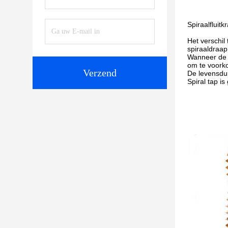
Spiraalfluitk
Het verschil
spiraaldraap
Wanneer de s
om te voorko
Verzend
De levensdu
Spiral tap i