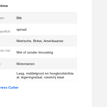
chine
en:
Blik
spiraal
psfluit:
Metrische, Britse, Amerikaanse
van het
Met of zonder tincoating
:
Motoriseren
Laag, middelgroot en hoogkoolstofsta
al, legeringsstaal, roestvrij staal
ress Cutter