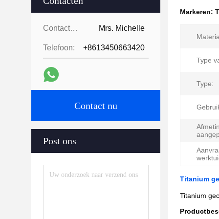
Contacten
Markeren:
T
Contacten:
Mrs. Michelle
Materia
Telefoon:
+8613450663420
Type va
Type:
Contact nu
Gebrui
Afmeti
aangep
Post ons
Aanvra
werktu
Titanium ge
Titanium gec
Productbes