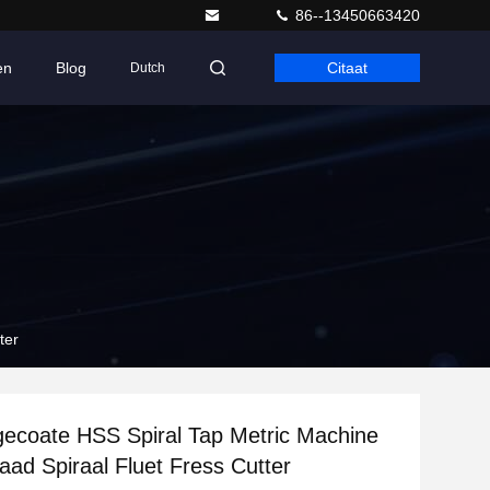
86--13450663420
en
Blog
Citaat
Dutch
ter
gecoate HSS Spiral Tap Metric Machine
aad Spiraal Fluet Fress Cutter