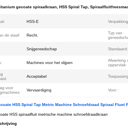
itanium gecoate spiraalkraan
,
HSS Spiral Tap
,
Spiraalfluitfreesma
al:
HSS-E
Verpakking
Typ van
n de staaf:
Recht.
gereedscha
Snijgereedschap
Standaard:
Afwerking 
k:
Machines voor het slijpen
oppervlak:
ng
Acceptabel
Toepassing
ast:
ag voor
Vervaardiging
Voor::
igmachines:
coate HSS Spiral Tap Metric Machine Schroefdraad Spiraal Fluet F
oate HSS spiraalfluit metrische machine schroefdraadkraan
chrijving