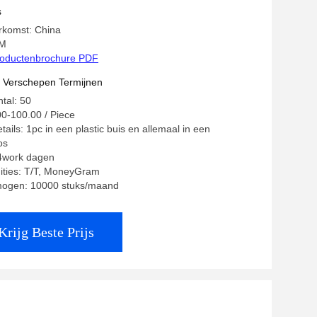
s
rkomst: China
KM
oductenbrochure PDF
t Verschepen Termijnen
tal: 50
00-100.00 / Piece
ails: 1pc in een plastic buis en allemaal in een
os
14work dagen
ities: T/T, MoneyGram
mogen: 10000 stuks/maand
Krijg Beste Prijs