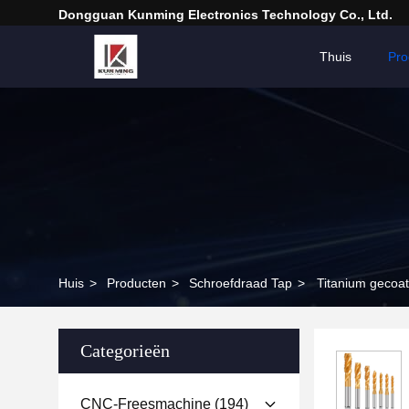
Dongguan Kunming Electronics Technology Co., Ltd.
Thuis
Pro
Huis
>
Producten
>
Schroefdraad Tap
>
Titanium gecoat
Categorieën
CNC-Freesmachine
(194)