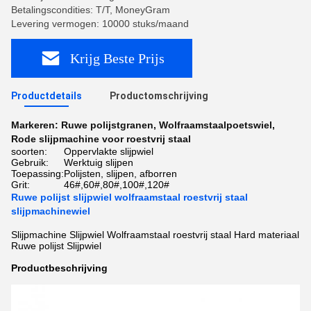
Betalingscondities: T/T, MoneyGram
Levering vermogen: 10000 stuks/maand
Krijg Beste Prijs
Productdetails
Productomschrijving
Markeren:
Ruwe polijstgranen
,
Wolfraamstaalpoetswiel
,
Rode slijpmachine voor roestvrij staal
soorten:
Oppervlakte slijpwiel
Gebruik:
Werktuig slijpen
Toepassing:
Polijsten, slijpen, afborren
Grit:
46#,60#,80#,100#,120#
Ruwe polijst slijpwiel wolfraamstaal roestvrij staal
slijpmachinewiel
Slijpmachine Slijpwiel Wolfraamstaal roestvrij staal Hard materiaal
Ruwe polijst Slijpwiel
Productbeschrijving