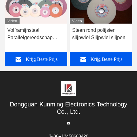
Video
Video
Steen rond polijsten
Kleine
slijpwiel Slijpwiel slijpen
handoppervlaksgreef
Maaiwiel Watermaaiwit
korundmaaiwiel
Krijg Beste Prijs
Krijg Beste Prijs
Dongguan Kunming Electronics Technology
Co., Ltd.
86--13450663420