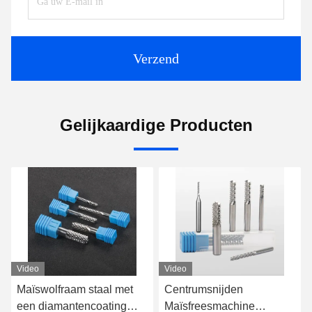
Verzend
Gelijkaardige Producten
Video
Video
Centrumsnijden
Met diamant beklede PCD-
Maïsfreesmachine
freesmachine Freesmachine