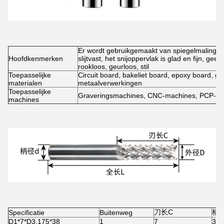
Er wordt gebruikgemaakt van spiegelmalingste
Hoofdkenmerken
slijtvast, het snijoppervlak is glad en fijn, geen
rookloos, geurloos, stil
Toepasselijke
Circuit board, bakeliet board, epoxy board, gou
materialen
metaalverwerkingen
Toepasselijke
Graveringsmachines, CNC-machines, PCP-go
machines
刀长C
柄径
Specificatie
Buitenweg
D1*7*D3.175*38
1
7
3.1