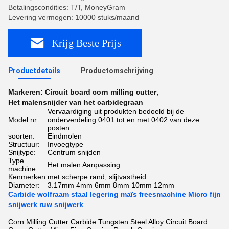
Betalingscondities: T/T, MoneyGram
Levering vermogen: 10000 stuks/maand
Krijg Beste Prijs
Productdetails
Productomschrijving
Markeren:
Circuit board corn milling cutter
,
Het malensnijder van het carbidegraan
Vervaardiging uit produkten bedoeld bij de
Model nr.:
onderverdeling 0401 tot en met 0402 van deze
posten
soorten:
Eindmolen
Structuur:
Invoegtype
Snijtype:
Centrum snijden
Type
Het malen Aanpassing
machine:
Kenmerken:
met scherpe rand, slijtvastheid
Diameter:
3.17mm 4mm 6mm 8mm 10mm 12mm
Carbide wolfraam staal legering maïs freesmachine Micro fijn
snijwerk ruw snijwerk
Corn Milling Cutter Carbide Tungsten Steel Alloy Circuit Board