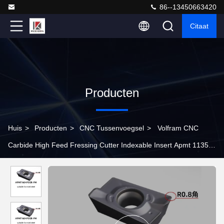
86--13450663420
Citaat
Producten
Huis
>
Producten
>
CNC Tussenvoegsel
>
Volfram CNC
Carbide High Feed Fressing Cutter Indexable Insert Apmt 1135
Pder Apmt 1604 Pder Carbide Tool