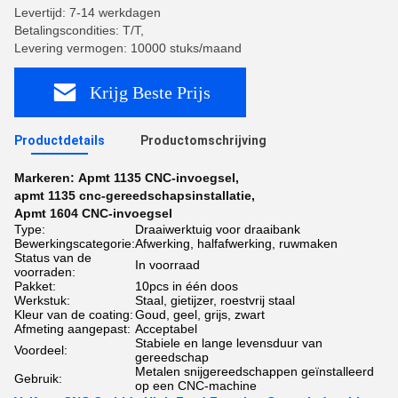
Levertijd: 7-14 werkdagen
Betalingscondities: T/T,
Levering vermogen: 10000 stuks/maand
Krijg Beste Prijs
Productdetails
Productomschrijving
Markeren:
Apmt 1135 CNC-invoegsel
,
apmt 1135 cnc-gereedschapsinstallatie
,
Apmt 1604 CNC-invoegsel
Type:
Draaiwerktuig voor draaibank
Bewerkingscategorie:
Afwerking, halfafwerking, ruwmaken
Status van de
In voorraad
voorraden:
Pakket:
10pcs in één doos
Werkstuk:
Staal, gietijzer, roestvrij staal
Kleur van de coating:
Goud, geel, grijs, zwart
Afmeting aangepast:
Acceptabel
Stabiele en lange levensduur van
Voordeel:
gereedschap
Metalen snijgereedschappen geïnstalleerd
Gebruik:
op een CNC-machine