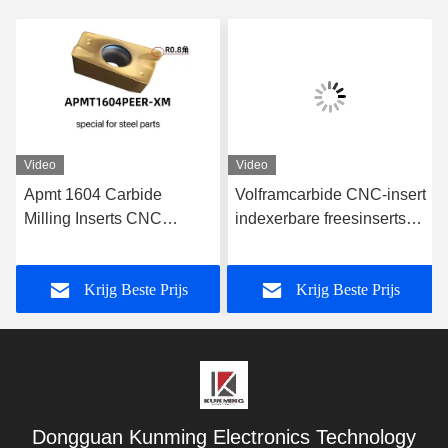
Video
Video
Apmt 1604 Carbide
Volframcarbide CNC-insert
Milling Inserts CNC
indexerbare freesinserts
Cemented Carbide Inserts
voor
voor staal
wolframstaalboormachines
Krijg Beste Prijs
Krijg Beste Prijs
en reamer
Dongguan Kunming Electronics Technology