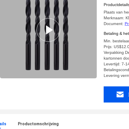
schakel b
Productdetail
Plaats van he
Merknaam: 
Document:
Pr
Betaling & he
Min. bestelaan
Prijs: US$12.
Verpakking Det
kartonnen do
Levertijd: 7-
Betalingscond
Levering ver
ails
Productomschrijving