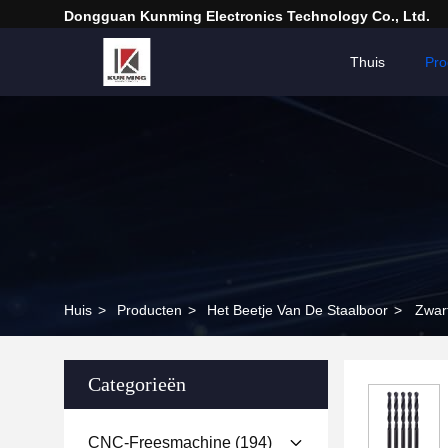
Dongguan Kunming Electronics Technology Co., Ltd.
Thuis
Pro
Huis
>
Producten
>
Het Beetje Van De Staalboor
>
Zwar
Categorieën
CNC-Freesmachine
(194)