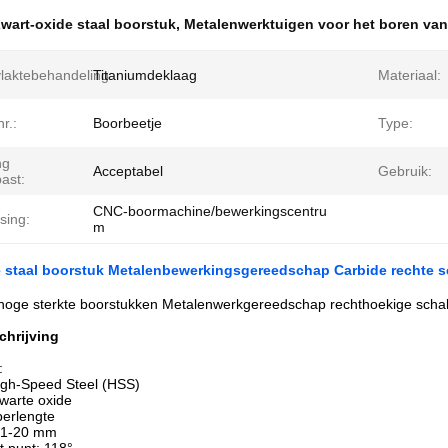
wart-oxide staal boorstuk
,
Metalenwerktuigen voor het boren van
laktebehandeling:
Titaniumdeklaag
Materiaal:
r.:
Boorbeetje
Type:
ng
Acceptabel
Gebruik:
ast:
CNC-boormachine/bewerkingscentru
sing:
m
e staal boorstuk Metalenbewerkingsgereedschap Carbide rechte s
hoge sterkte boorstukken Metalenwerkgereedschap rechthoekige scha
chrijving
:
igh-Speed Steel (HSS)
warte oxide
berlengte
 1-20 mm