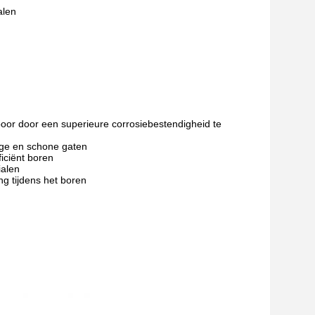
alen
oor door een superieure corrosiebestendigheid te
ige en schone gaten
iciënt boren
ialen
g tijdens het boren