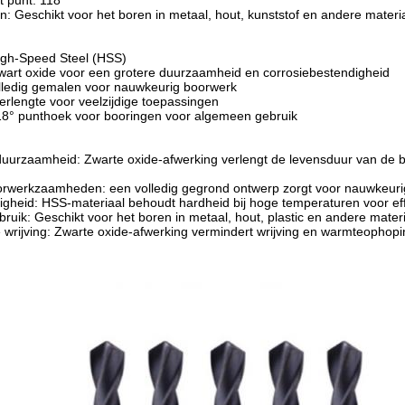
 punt: 118°
: Geschikt voor het boren in metaal, hout, kunststof en andere materi
igh-Speed Steel (HSS)
wart oxide voor een grotere duurzaamheid en corrosiebestendigheid
lledig gemalen voor nauwkeurig boorwerk
rlengte voor veelzijdige toepassingen
18° punthoek voor booringen voor algemeen gebruik
uurzaamheid: Zwarte oxide-afwerking verlengt de levensduur van de b
orwerkzaamheden: een volledig gegrond ontwerp zorgt voor nauwkeur
igheid: HSS-materiaal behoudt hardheid bij hoge temperaturen voor eff
ebruik: Geschikt voor het boren in metaal, hout, plastic en andere mater
wrijving: Zwarte oxide-afwerking vermindert wrijving en warmteophopin