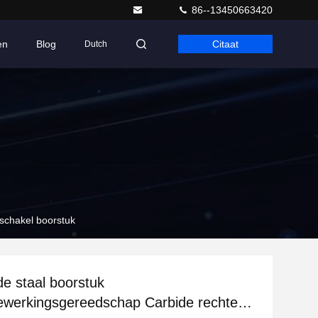
86--13450663420
en
Blog
Citaat
Dutch
schakel boorstuk
de staal boorstuk
ewerkingsgereedschap Carbide rechte