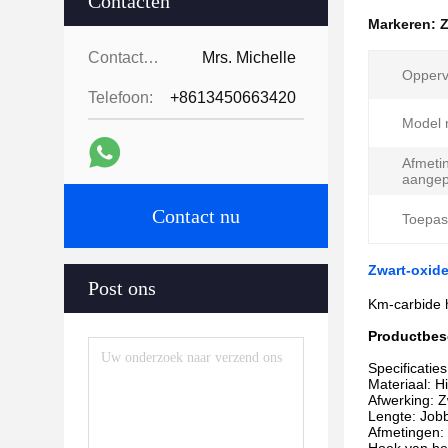
Contacten
Markeren:
Z
Contacten:
Mrs. Michelle
Opperv
Telefoon:
+8613450663420
Model n
Afmeti
aangep
Contact nu
Toepas
Zwart-oxid
Post ons
Km-carbide 
Productbes
Specificaties
Materiaal: H
Afwerking: Z
Lengte: Job
Afmetingen: