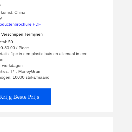
oorstuk
s
rkomst: China
KM
oductenbrochure PDF
t Verschepen Termijnen
tal: 50
00-80.00 / Piece
ails: 1pc in een plastic buis en allemaal in een
os
14 werkdagen
ities: T/T, MoneyGram
mogen: 10000 stuks/maand
Krijg Beste Prijs