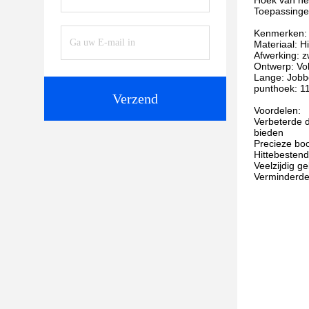
Hoek van het
Toepassingen
Kenmerken:
Materiaal: H
Afwerking: z
Ontwerp: Vo
Lange: Jobbe
punthoek: 1
Verzend
Voordelen:
Verbeterde d
bieden
Precieze bo
Hittebestend
Veelzijdig g
Verminderde 