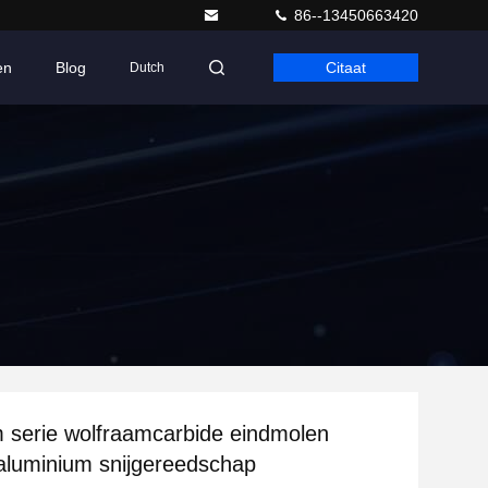
86--13450663420
en
Blog
Citaat
Dutch
 serie wolfraamcarbide eindmolen
aluminium snijgereedschap