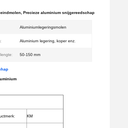
 eindmolen
,
Precieze aluminium snijgereedschap
Aluminiumlegeringsmolen
:
Aluminium legering, koper enz.
lengte:
50-150 mm
chap
aluminium
uctmerk:
KM