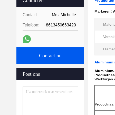
Contacten
Productdet
Markeren:
A
Contacten:
Mrs. Michelle
Materia
Telefoon:
+8613450663420
Verpak
Diamet
Contact nu
Aluminium 
Aluminium-s
Post ons
Productbes
Werktuigen v
Productnaa