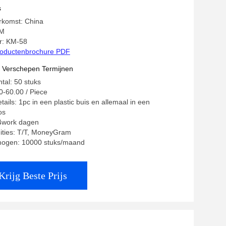
s
rkomst: China
KM
: KM-58
oductenbrochure PDF
t Verschepen Termijnen
tal: 50 stuks
0-60.00 / Piece
ails: 1pc in een plastic buis en allemaal in een
os
14work dagen
ities: T/T, MoneyGram
mogen: 10000 stuks/maand
Krijg Beste Prijs