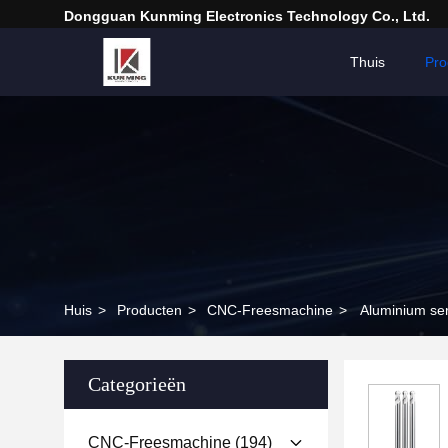
Dongguan Kunming Electronics Technology Co., Ltd.
Thuis
Pro
Huis
>
Producten
>
CNC-Freesmachine
>
Aluminium se
Categorieën
CNC-Freesmachine
(194)