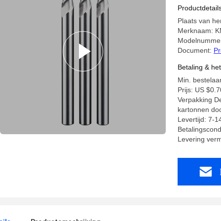
Productdetail
Plaats van he
Merknaam: 
Modelnummer
Document:
Pr
Betaling & he
Min. bestelaan
Prijs: US $0.7
Verpakking Det
kartonnen do
Levertijd: 7-
Betalingscond
Levering ver