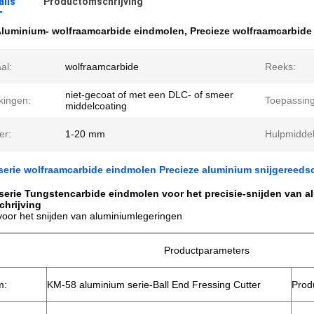
ails
Productomschrijving
luminium- wolfraamcarbide eindmolen
,
Precieze wolfraamcarbide
al:
wolfraamcarbide
Reeks:
niet-gecoat of met een DLC- of smeer
kingen:
Toepassing
middelcoating
er:
1-20 mm
Hulpmiddel
serie wolfraamcarbide eindmolen Precieze aluminium snijgereeds
erie Tungstencarbide eindmolen voor het precisie-snijden van 
chrijving
oor het snijden van aluminiumlegeringen
Productparameters
m:
KM-58 aluminium serie-Ball End Fressing Cutter
Prod