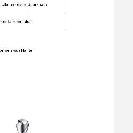
uctkenmerken:
duurzaam
 non-ferrometalen
vormen van klanten