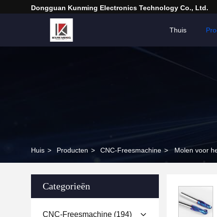
Dongguan Kunming Electronics Technology Co., Ltd.
Thuis
Pro
Huis
>
Producten
>
CNC-Freesmachine
>
Molen voor h
Categorieën
CNC-Freesmachine
(194)