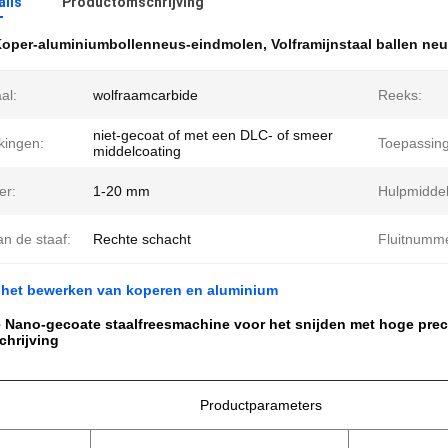
ails
Productomschrijving
oper-aluminiumbollenneus-eindmolen
,
Volframijnstaal ballen ne
al:
wolfraamcarbide
Reeks:
niet-gecoat of met een DLC- of smeer
kingen:
Toepassing
middelcoating
er:
1-20 mm
Hulpmiddel
n de staaf:
Rechte schacht
Fluitnumme
 het bewerken van koperen en aluminium
 Nano-gecoate staalfreesmachine voor het snijden met hoge prec
chrijving
Productparameters