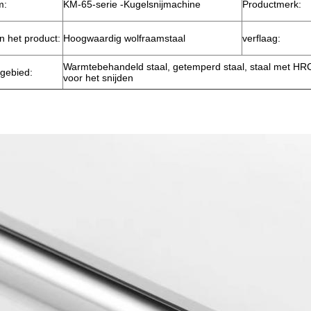
m:
KM-65-serie -Kugelsnijmachine
Productmerk:
n het product:
Hoogwaardig wolfraamstaal
verflaag:
Warmtebehandeld staal, getemperd staal, staal met HR
gebied:
voor het snijden