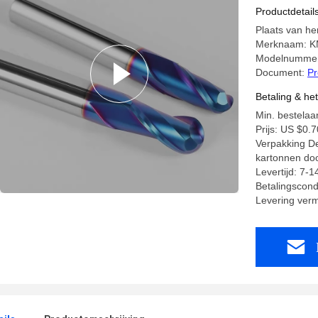
Productdetail
Plaats van he
Merknaam: 
Modelnummer
Document:
Pr
Betaling & he
Min. bestelaan
Prijs: US $0.7
Verpakking Det
kartonnen do
Levertijd: 7-
Betalingscond
Levering ver