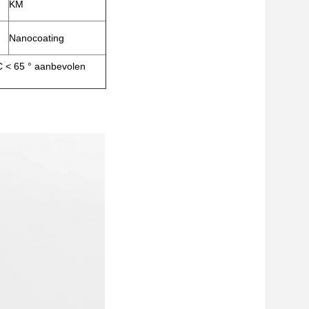
KM
Nanocoating
C < 65 ° aanbevolen