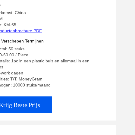
s
rkomst: China
KM
: KM-65
oductenbrochure PDF
t Verschepen Termijnen
tal: 50 stuks
0-60.00 / Piece
ails: 1pc in een plastic buis en allemaal in een
os
14work dagen
ities: T/T, MoneyGram
mogen: 10000 stuks/maand
Krijg Beste Prijs