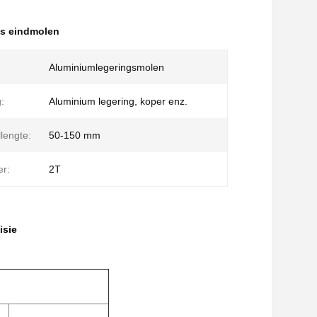
us eindmolen
Aluminiumlegeringsmolen
:
Aluminium legering, koper enz.
lengte:
50-150 mm
r:
2T
isie