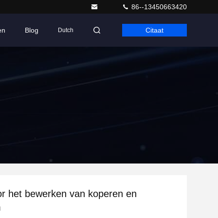
86--13450663420
en
Blog
Citaat
Dutch
r het bewerken van koperen en
m