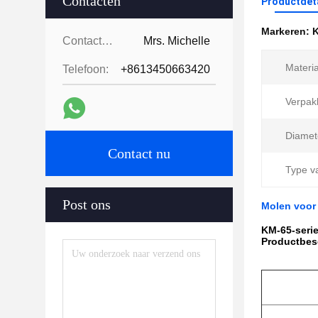
Contacten
Productdet
Markeren:
K
Contacten:
Mrs. Michelle
Materia
Telefoon:
+8613450663420
Verpak
Diamet
Contact nu
Type va
Post ons
Molen voor
KM-65-serie
Productbes