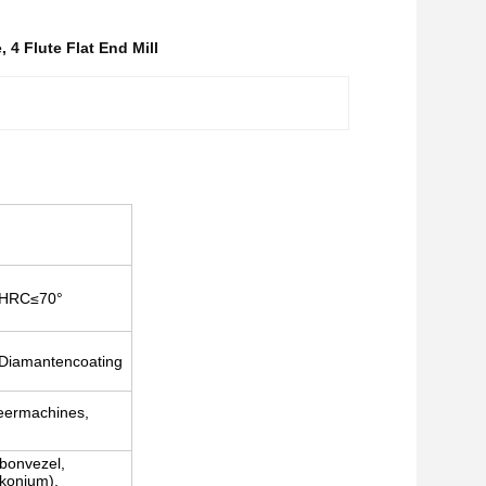
e
,
4 Flute Flat End Mill
HRC
≤
70°
Diamantencoating
eermachines,
rbonvezel,
rkonium),