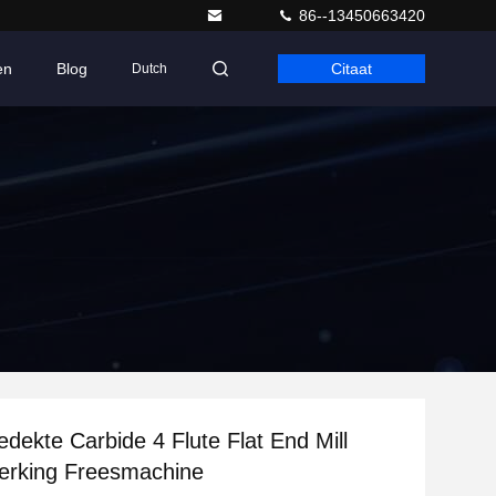
86--13450663420
en
Blog
Citaat
Dutch
dekte Carbide 4 Flute Flat End Mill
rking Freesmachine