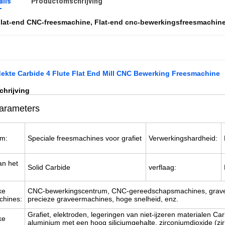
ails
Productomschrijving
lat-end CNC-freesmachine
,
Flat-end cnc-bewerkingsfreesmachin
ekte Carbide 4 Flute Flat End Mill CNC Bewerking Freesmachine
chrijving
arameters
am:
Speciale freesmachines voor grafiet
Verwerkingshardheid:
an het
Solid Carbide
verflaag:
ke
CNC-bewerkingscentrum, CNC-gereedschapsmachines, grav
chines:
precieze graveermachines, hoge snelheid, enz.
Grafiet, elektroden, legeringen van niet-ijzeren materialen Ca
ke
aluminium met een hoog siliciumgehalte, zirconiumdioxide (zi