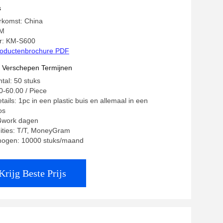
s
rkomst: China
KM
: KM-S600
oductenbrochure PDF
t Verschepen Termijnen
tal: 50 stuks
0-60.00 / Piece
ails: 1pc in een plastic buis en allemaal in een
os
14work dagen
ities: T/T, MoneyGram
mogen: 10000 stuks/maand
Krijg Beste Prijs