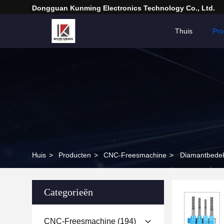
Dongguan Kunming Electronics Technology Co., Ltd.
Thuis
Pro
Huis
>
Producten
>
CNC-Freesmachine
>
Diamantbedek
Categorieën
CNC-Freesmachine
(194)