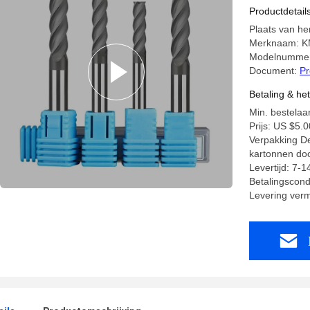
Productdetail
Plaats van he
Merknaam: 
Modelnummer
Document:
Pr
Betaling & he
Min. bestelaan
Prijs: US $5.0
Verpakking Det
kartonnen do
Levertijd: 7-
Betalingscond
Levering ver