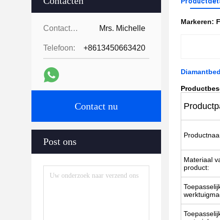
Contacten
Productdet
Markeren:
F
Contacten:
Mrs. Michelle
Telefoon:
+8613450663420
Diamantbed
Productbes
Contact nu
Productp
Productna
Post ons
Materiaal v
product:
Toepasselij
werktuigma
Toepasselij