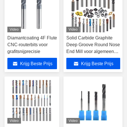
Video
Video
Diamantcoating 4F Flute
Solid Carbide Graphite
CNC-routerbits voor
Deep Groove Round Nose
grafitsnijprecisie
End Mill voor algemeen
hogesnelheidssnijden
Krijg Beste Prijs
Krijg Beste Prijs
Video
Video