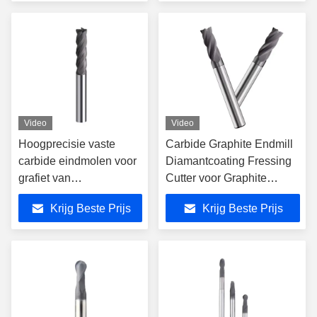
diamantcoating
Video
Video
Hoogprecisie vaste
Carbide Graphite Endmill
carbide eindmolen voor
Diamantcoating Fressing
grafiet van
Cutter voor Graphite
wolfraamstaal
Carbon Fiber Ceramic
Krijg Beste Prijs
Krijg Beste Prijs