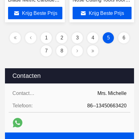
Freesmachine met
grafiet
Krijg Beste Prijs
Krijg Beste Prijs
metalen bal neus Grafiet
eindmolen
1
2
3
4
5
6
7
8
Contacten
Contacten:
Mrs. Michelle
Telefoon:
86--13450663420