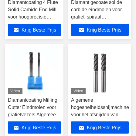
Diamantcoating 4 Flute
Diamant gecoate solide
Solid Carbide End Mill
carbide eindmolen voor
voor hoogprecisie
grafiet, spiraal
metaalfrezen
freesmachine CNC-router
Krijg Beste Prijs
Krijg Beste Prijs
bits Algemene
hogesnelheidssnijden
Video
Video
Diamantcoating Milling
Algemene
Cutter Eindmolen voor
hogesnelheidssnijmachine
grafietvezels Algemeen
voor het afsnijden van
Hoog snelheidssnijden
vaste koolstofdioxide met
Krijg Beste Prijs
Krijg Beste Prijs
4 fluitjes en