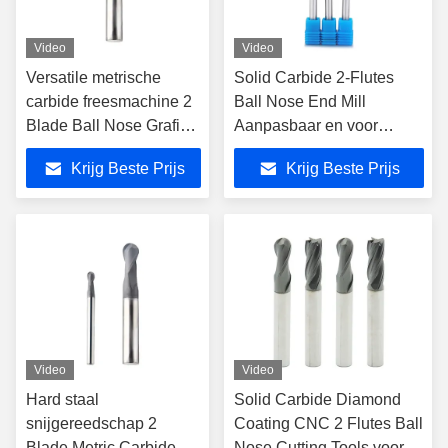
Video
Video
Versatile metrische
Solid Carbide 2-Flutes
carbide freesmachine 2
Ball Nose End Mill
Blade Ball Nose Grafiet
Aanpasbaar en voor
eindmolen voor harde
precisie snijden
Krijg Beste Prijs
Krijg Beste Prijs
staal snijtoepassingen
Video
Video
Hard staal
Solid Carbide Diamond
snijgereedschap 2
Coating CNC 2 Flutes Ball
Blade Metric Carbide
Nose Cutting Tools voor