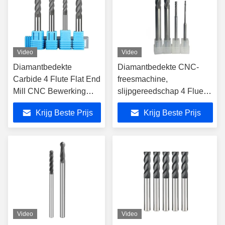
Video
Video
Diamantbedekte
Diamantbedekte CNC-
Carbide 4 Flute Flat End
freesmachine,
Mill CNC Bewerking
slijpgereedschap 4 Fluet
Freesmachine
wolfraamcarbide
Krijg Beste Prijs
Krijg Beste Prijs
Video
Video