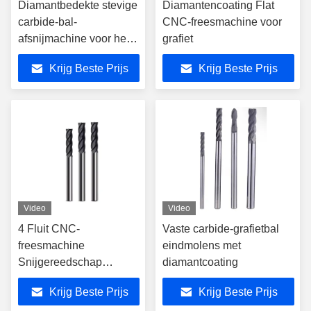
Diamantbedekte stevige
Diamantencoating Flat
carbide-bal-
CNC-freesmachine voor
afsnijmachine voor het
grafiet
glad frezen van grafiet
Krijg Beste Prijs
Krijg Beste Prijs
Video
Video
4 Fluit CNC-
Vaste carbide-grafietbal
freesmachine
eindmolens met
Snijgereedschap
diamantcoating
Wolframcarbide
Krijg Beste Prijs
Krijg Beste Prijs
Snijmachine Diamant