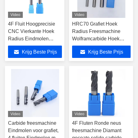
Video
Video
4F Fluit Hoogprecisie
HRC70 Grafiet Hoek
CNC Vierkante Hoek
Radius Freesmachine
Radius Eindmolen
Wolframcarbide Hoek
Snijmachines Voor
Radius Eindfreesmachine
Krijg Beste Prijs
Krijg Beste Prijs
Precision Bewerking
CNC Mechanische
Verwerkingscentrum
Gereedskap
Video
Video
Carbide freesmachine
4F Fluten Ronde neus
Eindmolen voor grafiet,
freesmachine Diamant
4 fluiten Eindmolen met
gecoate solide carbide