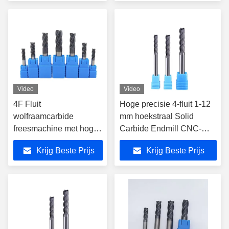
bekleed
Video
Video
4F Fluit
Hoge precisie 4-fluit 1-12
wolfraamcarbide
mm hoekstraal Solid
freesmachine met hoge
Carbide Endmill CNC-
hardheid
snijgereedschappen
Krijg Beste Prijs
Krijg Beste Prijs
HRC45/55/65/70 voor
algemeen snelsnijden